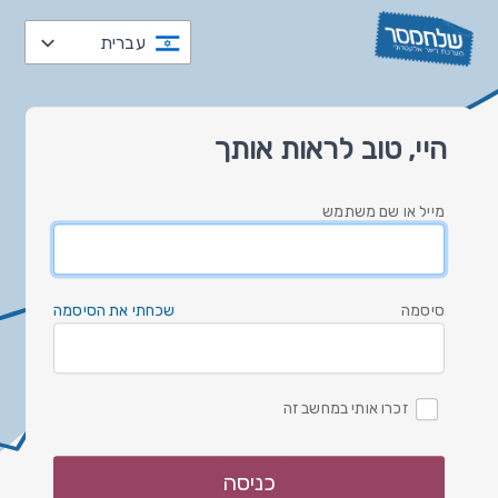
עברית
العربية
היי, טוב לראות אותך
čeština
Nederlands
מייל או שם משתמש
English
Deutsch
עברית
סיסמה
שכחתי את הסיסמה
italiano
한국
זכרו אותי במחשב זה
polski
русский
כניסה