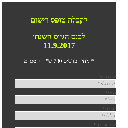
לקבלת טופס רישום
לכנס הגיוס השנתי
11.9.2017
* מחיר כרטיס 780 ש"ח + מע"מ
שם מלא
*
מייל:
*
סלולרי
*
שם החברה
*